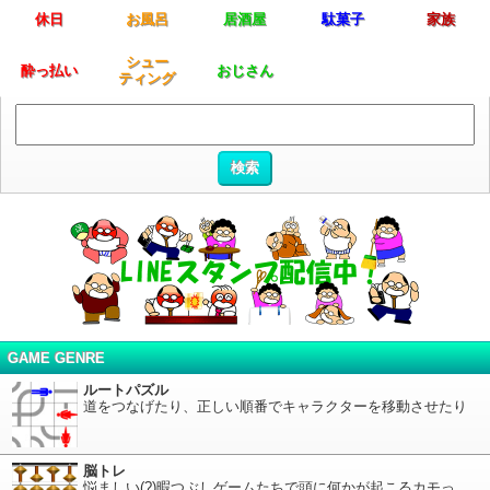
休日
お風呂
居酒屋
駄菓子
家族
シュー
酔っ払い
おじさん
ティング
GAME GENRE
ルートパズル
道をつなげたり、正しい順番でキャラクターを移動させたり
脳トレ
悩ましい(?)暇つぶしゲームたちで頭に何かが起こるカモっ