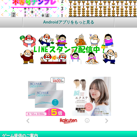
Androidアプリをもっと見る
ゲーム提供のご案内