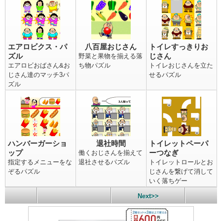
エアロビクス・パ
八百屋おじさん
トイレすっきりお
ズル
じさん
野菜と果物を揃える落
エアロビおばさん&お
ち物パズル
トイレおじさんを立た
じさん達のマッチ3パ
せるパズル
ズル
ハンバーガーショ
退社時間
トイレットペーパ
ップ
ーつなぎ
働くおじさんを揃えて
指定するメニューをな
退社させるパズル
トイレットロールとお
ぞるパズル
じさんを繋げて消して
いく落ちゲー
Next>>