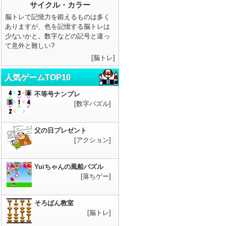
サイクル・カラー
脳トレで記憶力を鍛えるものは多く
ありますが、色を記憶する脳トレは
少ないかと。数字などの記号と違っ
て意外と難しい?
[脳トレ]
人気ゲームTOP10
不等号ナンプレ
[数字パズル]
父の日プレゼント
[アクション]
Yuiちゃんの風船パズル
[落ちゲー]
そろばん教室
[脳トレ]