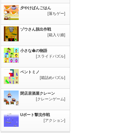
夕やけばんごはん
[落ちゲー]
ゾウさん脱出作戦
[箱入り娘]
小さな傘の物語
[スライドパズル]
ペントミノ
[箱詰めパズル]
閉店居酒屋クレーン
[クレーンゲーム]
Uボート撃沈作戦
[アクション]