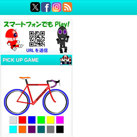
PICK UP GAME