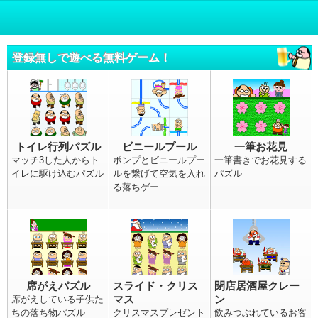
登録無しで遊べる無料ゲーム！
トイレ行列パズル
ビニールプール
一筆お花見
マッチ3した人からト
ポンプとビニールプー
一筆書きでお花見する
イレに駆け込むパズル
ルを繋げて空気を入れ
パズル
る落ちゲー
席がえパズル
スライド・クリス
閉店居酒屋クレー
マス
ン
席がえしている子供た
ちの落ち物パズル
クリスマスプレゼント
飲みつぶれているお客