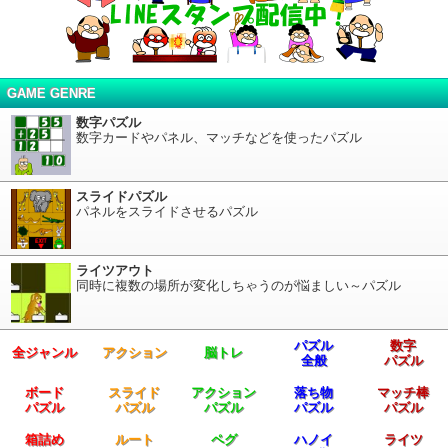
GAME GENRE
数字パズル
数字カードやパネル、マッチなどを使ったパズル
スライドパズル
パネルをスライドさせるパズル
ライツアウト
同時に複数の場所が変化しちゃうのが悩ましい～パズル
パズル
数字
全ジャンル
アクション
脳トレ
全般
パズル
ボード
スライド
アクション
落ち物
マッチ棒
パズル
パズル
パズル
パズル
パズル
箱詰め
ルート
ペグ
ハノイ
ライツ