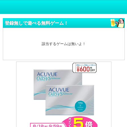
登録無しで遊べる無料ゲーム！
該当するゲームは無いよ！