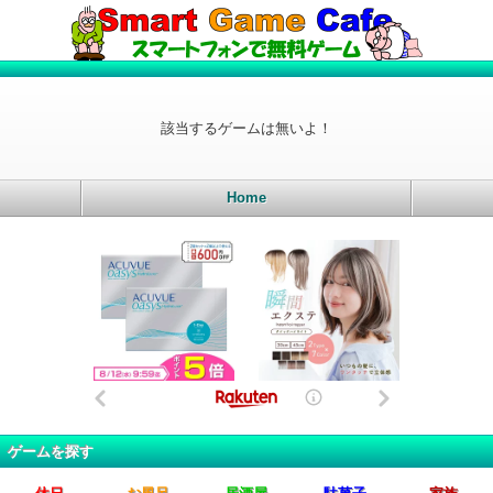
該当するゲームは無いよ！
Home
ゲームを探す