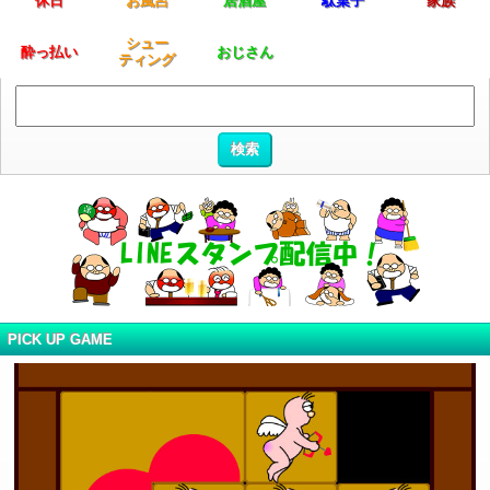
休日
お風呂
居酒屋
駄菓子
家族
シュー
酔っ払い
おじさん
ティング
PICK UP GAME