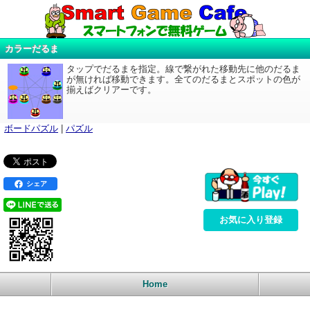
カラーだるま
タップでだるまを指定。線で繋がれた移動先に他のだるま
が無ければ移動できます。全てのだるまとスポットの色が
揃えばクリアーです。
ボードパズル
|
パズル
シェア
お気に入り登録
Home