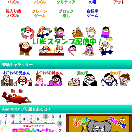
パズル
パズル
ソリティア
の塔
アウト
箱入り娘
クレーン
ブロック
自転車
パズル
ゲーム
崩し
ゲーム
登場キャラクター
ｵｼﾞｻﾝ/お兄さん
ｵﾊﾞｻﾝ/お姉さん
男の子
女の子
動 物
Androidアプリ版もあるヨ！