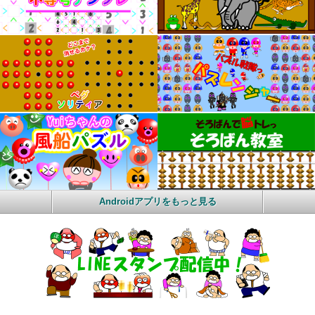
Androidアプリをもっと見る