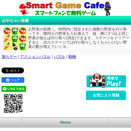
おやちゃい収穫
お野菜の収穫っ。時間内に指定された個数の野菜を刈り取
ってネ。隣同士の野菜を入れ換えて、縦・横に3つ以上同じ
野菜が揃えば刈り取り(消去)できます。ステージをクリアー
すると、次のステージでは刈り取りしなくちゃいけない野
菜の数が増えていくヨ。
落ちゲー
|
アクションパズル
|
パズル
|
動物
シェア
お気に入り登録
Home