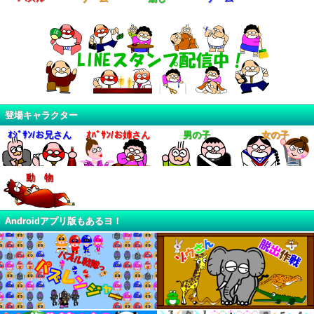
登場キャラクター
ｵｼﾞｻﾝ/お兄さん
ｵﾊﾞｻﾝ/お姉さん
男の子
女の子
動 物
Androidアプリ版もあるヨ！