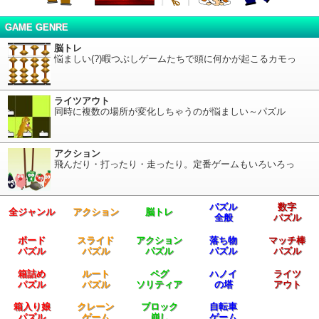
GAME GENRE
脳トレ
悩ましい(?)暇つぶしゲームたちで頭に何かが起こるカモっ
ライツアウト
同時に複数の場所が変化しちゃうのが悩ましい～パズル
アクション
飛んだり・打ったり・走ったり。定番ゲームもいろいろっ
パズル
数字
全ジャンル
アクション
脳トレ
全般
パズル
ボード
スライド
アクション
落ち物
マッチ棒
パズル
パズル
パズル
パズル
パズル
箱詰め
ルート
ペグ
ハノイ
ライツ
パズル
パズル
ソリティア
の塔
アウト
箱入り娘
クレーン
ブロック
自転車
パズル
ゲーム
崩し
ゲーム