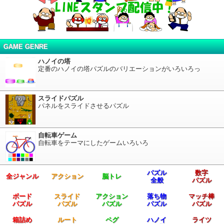
GAME GENRE
ハノイの塔
定番のハノイの塔パズルのバリエーションがいろいろっ
スライドパズル
パネルをスライドさせるパズル
自転車ゲーム
自転車をテーマにしたゲームいろいろ
パズル
数字
全ジャンル
アクション
脳トレ
全般
パズル
ボード
スライド
アクション
落ち物
マッチ棒
パズル
パズル
パズル
パズル
パズル
箱詰め
ルート
ペグ
ハノイ
ライツ