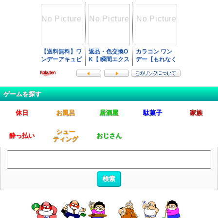
ゲームを探す
休日
お風呂
居酒屋
駄菓子
家族
シュー
酔っ払い
おじさん
ティング