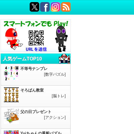
人気ゲームTOP10
不等号ナンプレ
[数字パズル]
そろばん教室
[脳トレ]
父の日プレゼント
[アクション]
Yuiちゃんの風船パズル