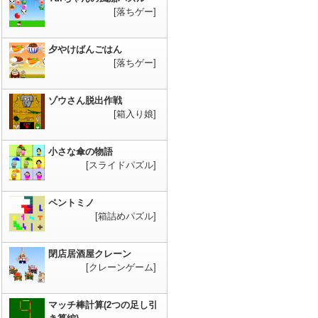
[落ちゲー]
夕やけばんごはん
[落ちゲー]
ゾウさん脱出作戦
[箱入り娘]
小さな傘の物語
[スライドパズル]
ペントミノ
[箱詰めパズル]
閉店居酒屋クレーン
[クレーンゲーム]
マッチ棒計算(2つの足し引