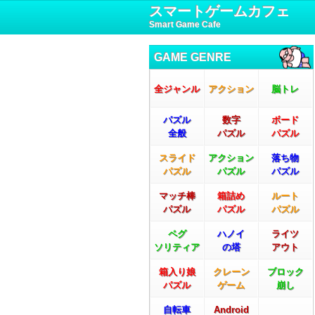
スマートゲームカフェ
Smart Game Cafe
GAME GENRE
全ジャンル
アクション
脳トレ
パズル
数字
ボード
全般
パズル
パズル
スライド
アクション
落ち物
パズル
パズル
パズル
マッチ棒
箱詰め
ルート
パズル
パズル
パズル
ペグ
ハノイ
ライツ
ソリティア
の塔
アウト
箱入り娘
クレーン
ブロック
パズル
ゲーム
崩し
自転車
Android