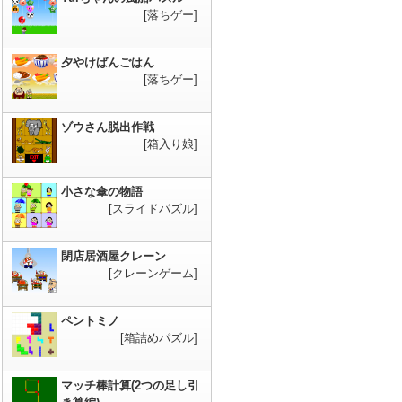
[落ちゲー]
夕やけばんごはん
[落ちゲー]
ゾウさん脱出作戦
[箱入り娘]
小さな傘の物語
[スライドパズル]
閉店居酒屋クレーン
[クレーンゲーム]
ペントミノ
[箱詰めパズル]
マッチ棒計算(2つの足し引