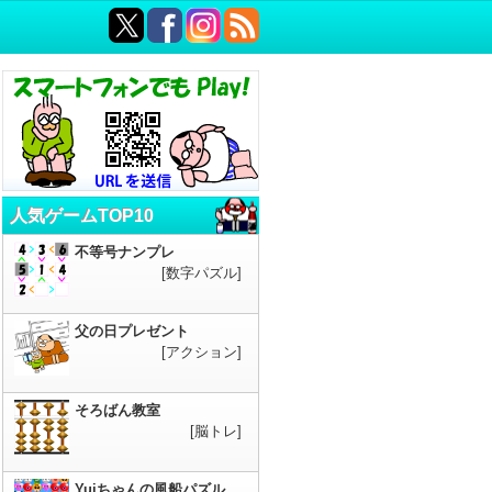
人気ゲームTOP10
不等号ナンプレ
[数字パズル]
父の日プレゼント
[アクション]
そろばん教室
[脳トレ]
Yuiちゃんの風船パズル