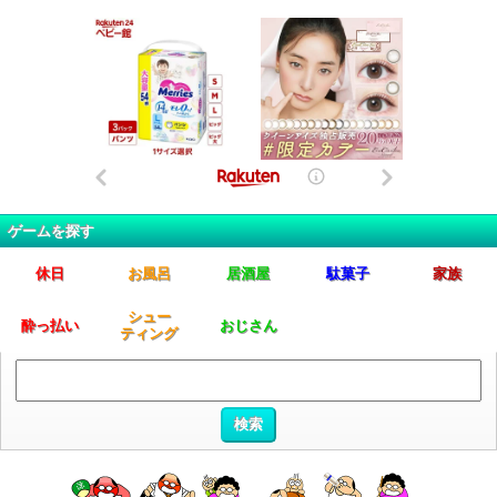
ゲームを探す
休日
お風呂
居酒屋
駄菓子
家族
シュー
酔っ払い
おじさん
ティング