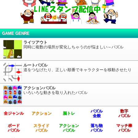
GAME GENRE
ライツアウト
同時に複数の場所が変化しちゃうのが悩ましい～パズル
ルートパズル
道をつなげたり、正しい順番でキャラクターを移動させたり
アクションパズル
いろいろな動きを取り入れたパズル
パズル
数字
全ジャンル
アクション
脳トレ
全般
パズル
ボード
スライド
アクション
落ち物
マッチ棒
パズル
パズル
パズル
パズル
パズル