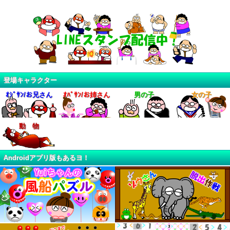
登場キャラクター
ｵｼﾞｻﾝ/お兄さん
ｵﾊﾞｻﾝ/お姉さん
男の子
女の子
動 物
Androidアプリ版もあるヨ！